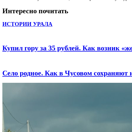
Интересно почитать
ИСТОРИИ УРАЛА
Купил гору за 35 рублей. Как возник 
Село родное. Как в Чусовом сохраняют