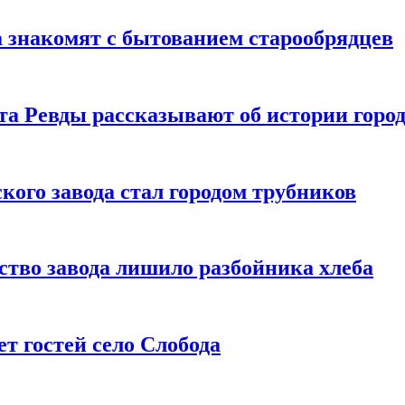
ща знакомят с бытованием старообрядцев
та Ревды рассказывают об истории горо
кого завода стал городом трубников
ство завода лишило разбойника хлеба
ет гостей село Слобода