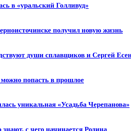
ась в «уральский Голливуд»
Черноисточинске получил новую жизнь
седствуют души сплавщиков и Сергей Есе
е можно попасть в прошлое
вилась уникальная «Усадьба Черепанова»
 знают, с чего начинается Родина