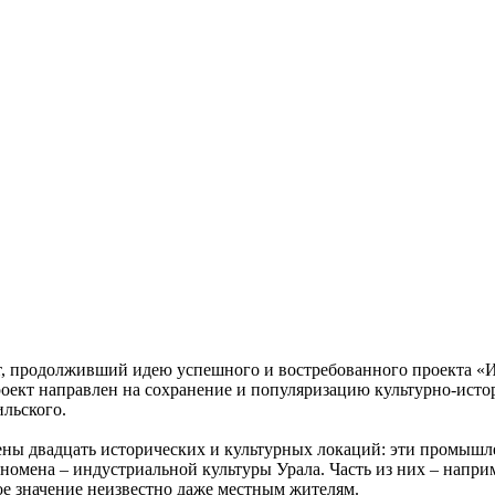
т, продолживший идею успешного и востребованного проекта «И
роект направлен на сохранение и популяризацию культурно-исто
льского.
ны двадцать исторических и культурных локаций: эти промыш
номена – индустриальной культуры Урала. Часть из них – напри
ое значение неизвестно даже местным жителям.