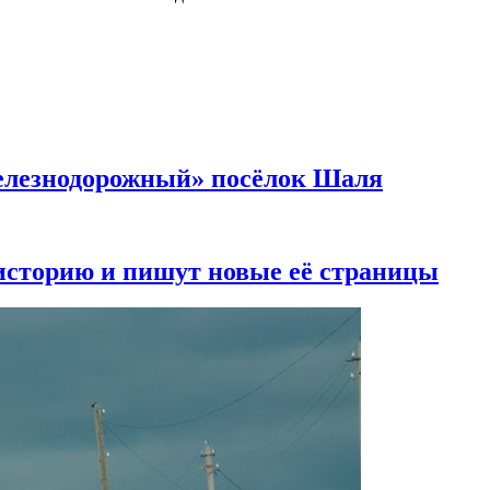
«железнодорожный» посёлок Шаля
 историю и пишут новые её страницы