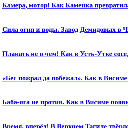
Камера, мотор! Как Каменка превратил
Сила огня и воды. Завод Демидовых в 
Плакать не о чем! Как в Усть-Утке со
«Бес пожрал да побежал». Как в Висим
Баба-яга не против. Как в Висиме поя
Время, вперёд! В Верхнем Тагиле твёрдо