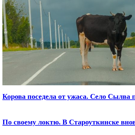
Корова поседела от ужаса. Село Сылва 
По своему локтю. В Староуткинске вно