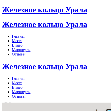
Железное кольцо Урала
Железное кольцо Урала
Главная
Места
Видео
Маршруты
Отзывы
Железное кольцо Урала
Главная
Места
Видео
Маршруты
Отзывы
Нижний Тагил
Первоуральск
Невьянск
Шаля
Верхний Тагил
Усть-Утка
Черноисточинск
Висим
Слобода
Коуровка
Каменка
Новоуткинск
Ревда
Кунара
Шурала
Таволги
Быньги
Сылва
Чусовое
Роща
Староуткинск
Река Чусовая