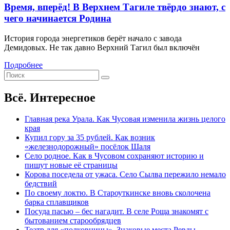
Время, вперёд! В Верхнем Тагиле твёрдо знают, с
чего начинается Родина
История города энергетиков берёт начало с завода
Демидовых. Не так давно Верхний Тагил был включён
Подробнее
Всё. Интересное
Главная река Урала. Как Чусовая изменила жизнь целого
края
Купил гору за 35 рублей. Как возник
«железнодорожный» посёлок Шаля
Село родное. Как в Чусовом сохраняют историю и
пишут новые её страницы
Корова поседела от ужаса. Село Сылва пережило немало
бедствий
По своему локтю. В Староуткинске вновь сколочена
барка сплавщиков
Посуда пасью – бес нагадит. В селе Роща знакомят с
бытованием старообрядцев
Театр для «полковницы». Знаковые места Ревды