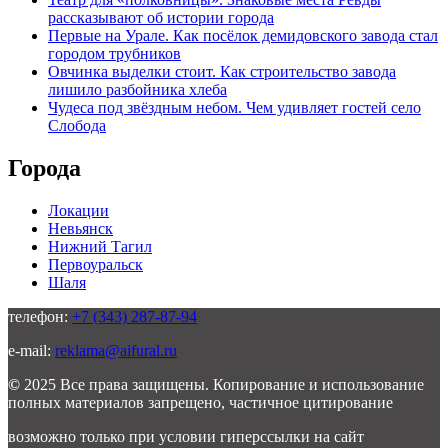
рассказывают об истории города
Первые на Урале. Как посёлок демидовского завода стал
городом трубников
Овчинка выделки стоит. Как строительство завода
лишило разбойника хлеба
Чудеса под звёздным небом. Чем удивляет гостей село
Слобода
Города
Локации
Невьянск
Нижний Тагил
Первоуральск
Шаля
телефон:
+7 (343) 287-87-94
e-mail:
reklama@aifural.ru
©
2025 Все права защищены. Копирование и использование
полных материалов запрещено, частичное цитирование
возможно только при условии гиперссылки на сайт